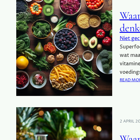
Waar
denk
Niet gec
Superfoo
wat maak
vitamine
voeding
READ MO
2 APRIL 2
Waar