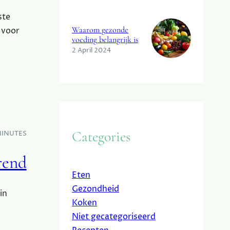
ste
Waarom gezonde
 voor
voeding belangrijk is
2 April 2024
Categories
MINUTES
rend
Eten
Gezondheid
in
Koken
Niet gecategoriseerd