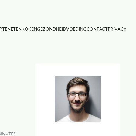
PTEN
ETEN
KOKEN
GEZONDHEID
VOEDING
CONTACT
PRIVACY
MINUTES