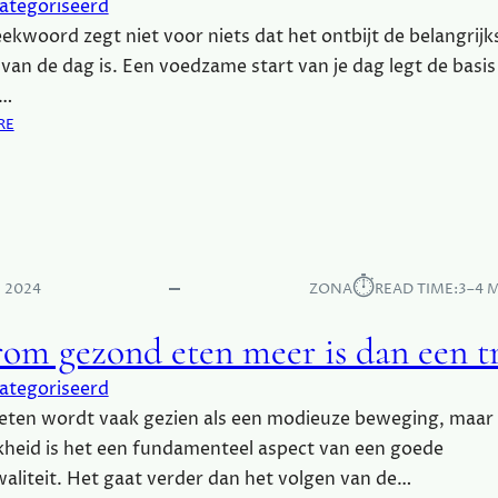
ategoriseerd
O
D
ekwoord zegt niet voor niets dat het ontbijt de belangrijk
E
E
 van de dag is. Een voedzame start van je dag legt de basis
D
N
I
e…
K
N
E
:
RE
G
N
W
B
Z
A
E
I
A
L
J
R
A
N
O
N
U
M
⏱︎
G
 2024
ZONA
READ TIME:
3–4 
I
J
R
T
E
I
om gezond eten meer is dan een t
E
D
J
E
A
K
ategoriseerd
N
G
I
G
eten wordt vaak gezien als een modieuze beweging, maar 
B
S
E
E
kheid is het een fundamenteel aspect van een goede
Z
T
aliteit. Het gaat verder dan het volgen van de…
O
E