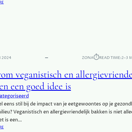
:
RE
N
R
W
D
S
A
D
T
A
I
A
R
E
R
O
E
T
M
T
M
G
E
E
⏱︎
T
 2024
ZONA
READ TIME:
2–3 
Z
E
O
E
om veganistisch en allergievriende
N
N
D
V
en een goed idee is
E
O
T
E
ategoriseerd
E
D
el eens stil bij de impact van je eetgewoontes op je gezond
N
Z
ilieu? Veganistisch en allergievriendelijk bakken is niet all
M
A
E
et is een…
A
E
:
RE
M
R