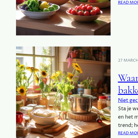
READ MO
27 MARCH
Waar
bakk
Niet gec
Sta je w
en het m
trend; h
READ MO