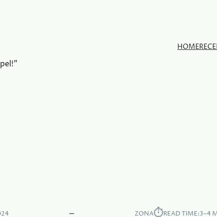
HOME
RECE
pel!"
⏱︎
024
ZONA
READ TIME:
3–4 