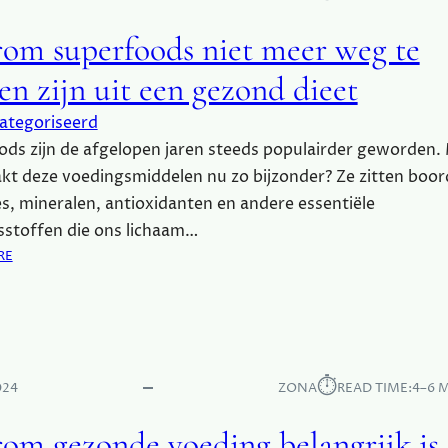
om superfoods niet meer weg te
en zijn uit een gezond dieet
ategoriseerd
ds zijn de afgelopen jaren steeds populairder geworden.
t deze voedingsmiddelen nu zo bijzonder? Ze zitten boor
s, mineralen, antioxidanten en andere essentiële
sstoffen die ons lichaam…
:
RE
W
A
A
R
O
⏱︎
M
024
ZONA
READ TIME:
4–6 
S
U
om gezonde voeding belangrijk is