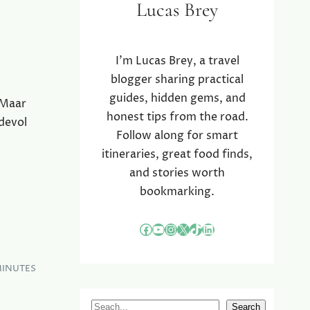
Lucas Brey
I’m Lucas Brey, a travel
blogger sharing practical
guides, hidden gems, and
 Maar
honest tips from the road.
devol
Follow along for smart
itineraries, great food finds,
and stories worth
bookmarking.
Facebook
YouTube
Instagram
X
TikTok
LinkedIn
MINUTES
S
Search