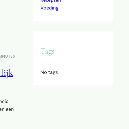
Recepten
Voeding
Tags
MINUTES
lijk
No tags
heid
een een