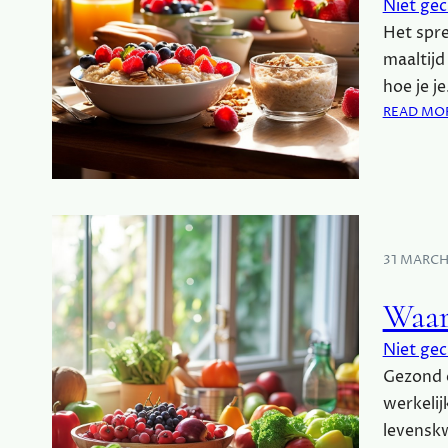
Niet gec
Het spre
maaltijd
hoe je j
READ MO
31 MARCH
Waar
Niet gec
Gezond 
werkelij
levenskw