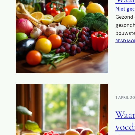
Niet gec
Gezond e
gezondhe
bouwste
READ MO
1 APRIL 2
Waar
voed