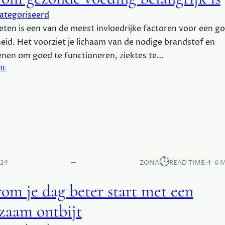
P
E
ategoriseerd
R
ten is een van de meest invloedrijke factoren voor een g
F
id. Het voorziet je lichaam van de nodige brandstof en
O
nen om goed te functioneren, ziektes te…
O
:
RE
D
W
S
A
N
A
I
R
E
O
T
M
M
G
E
E
E
⏱︎
024
ZONA
READ TIME:
4–6 
Z
R
O
W
om je dag beter start met een
N
E
D
G
zaam ontbijt
E
T
V
E