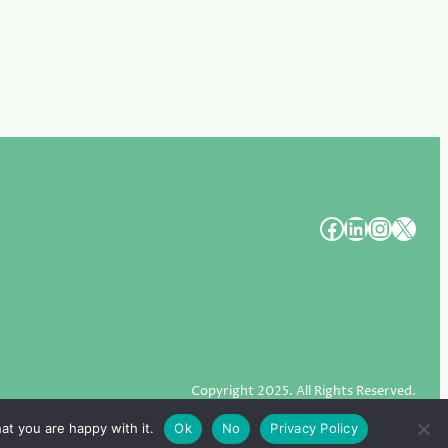
#
#
#
#
Copyright 2025. All Rights Reserved.
at you are happy with it.
Ok
No
Privacy Policy