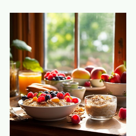
U
A
W
R
D
O
R
M
U
E
K
E
K
N
E
G
L
E
E
Z
V
O
E
N
N
D
E
L
E
V
E
N
S