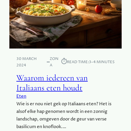
E
L
E
V
E
N
S
S
T
30 MARCH
ZON
I
⏱︎
READ TIME:
3–4 MINUTES
2024
A
J
L
Waarom iedereen van
B
Italiaans eten houdt
E
L
Eten
A
Wie is er nou niet gek op Italiaans eten? Het is
N
alsof elke hap genomen wordt in een zonnig
G
R
landschap, omgeven door de geur van verse
I
basilicum en knoflook.…
J