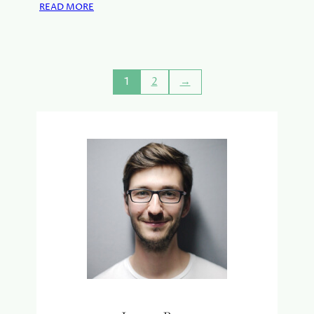
:
READ MORE
K
W
I
A
S
A
R
1
2
→
O
M
I
E
D
E
R
E
E
N
V
A
N
I
T