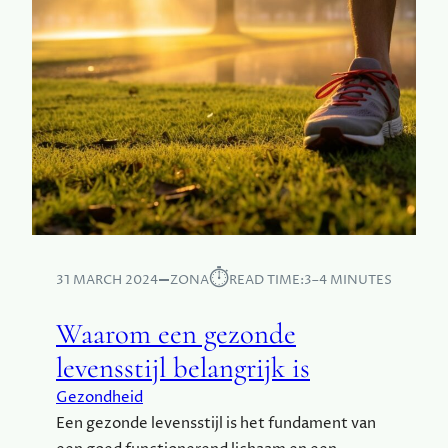
R
E
I
D
I
N
G
I
N
D
E
K
E
⏱︎
31 MARCH 2024
ZONA
READ TIME:
3–4 MINUTES
U
K
Waarom een gezonde
E
levensstijl belangrijk is
N
J
Gezondheid
E
Een gezonde levensstijl is het fundament van
B