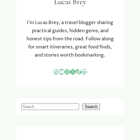
Lucas Brey
A
L
I
A
I’m Lucas Brey, a travel blogger sharing
A
practical guides, hidden gems, and
N
honest tips from the road. Follow along
S
for smart itineraries, great food finds,
E
and stories worth bookmarking.
T
E
N
Facebook
YouTube
Instagram
X
TikTok
LinkedIn
H
O
U
D
T
S
Search
e
a
r
c