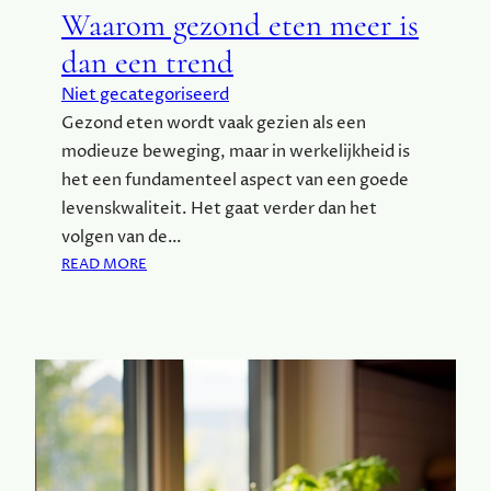
N
Waarom gezond eten meer is
V
dan een trend
O
E
Niet gecategoriseerd
D
Gezond eten wordt vaak gezien als een
Z
modieuze beweging, maar in werkelijkheid is
A
A
het een fundamenteel aspect van een goede
M
levenskwaliteit. Het gaat verder dan het
O
volgen van de…
N
:
READ MORE
T
W
B
A
I
A
J
R
T
O
M
G
E
Z