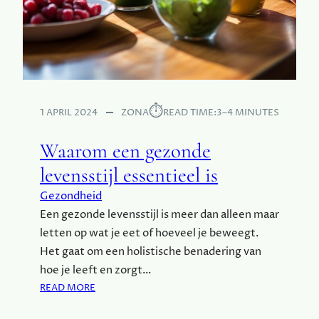
K
O
K
E
N
E
E
⏱︎
1 APRIL 2024
ZONA
READ TIME:
3–4 MINUTES
N
M
Waarom een gezonde
U
levensstijl essentieel is
S
T
Gezondheid
I
Een gezonde levensstijl is meer dan alleen maar
S
letten op wat je eet of hoeveel je beweegt.
V
O
Het gaat om een holistische benadering van
O
hoe je leeft en zorgt…
R
:
READ MORE
J
W
O
A