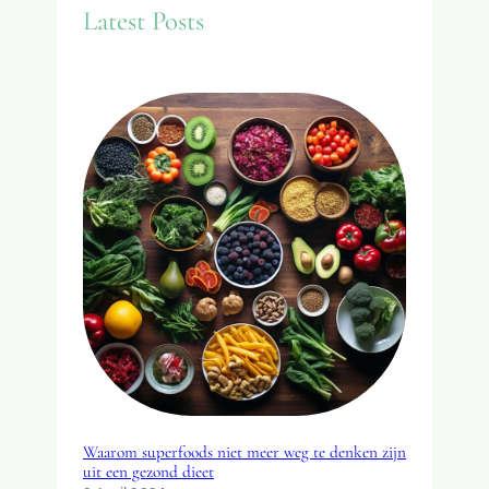
Latest Posts
h
Waarom superfoods niet meer weg te denken zijn
uit een gezond dieet