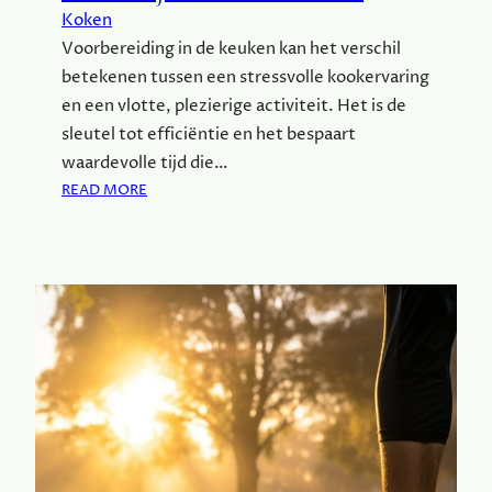
R
Koken
E
Voorbereiding in de keuken kan het verschil
N
betekenen tussen een stressvolle kookervaring
D
en een vlotte, plezierige activiteit. Het is de
sleutel tot efficiëntie en het bespaart
waardevolle tijd die…
:
READ MORE
W
A
A
R
O
M
V
O
O
R
B
E