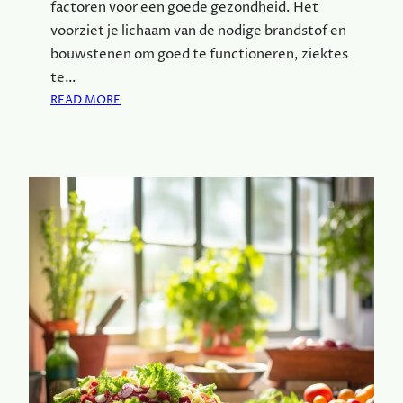
factoren voor een goede gezondheid. Het
H
E
voorziet je lichaam van de nodige brandstof en
I
bouwstenen om goed te functioneren, ziektes
D
te…
S
:
READ MORE
B
W
O
A
O
A
S
R
T
O
E
M
R
G
S
E
N
Z
O
O
D
N
I
D
G
E
H
V
E
O