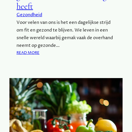
heeft
N
K
Gezondheid
E
Voor velen van ons is het een dagelijkse strijd
N
Z
om fit en gezond te blijven. We leven in een
I
snelle wereld waarbij gemak vaak de overhand
J
neemt op gezonde…
N
:
READ MORE
U
W
I
A
T
A
E
R
E
O
N
M
G
J
E
E
Z
L
O
I
N
C
D
H