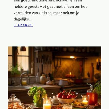
een goed functionerend lichaam en een
E
S
heldere geest. Het gaat niet alleen om het
T
vermijden van ziektes, maar ook om je
E
dagelijks…
V
:
READ MORE
R
W
I
A
E
A
N
R
D
O
I
M
S
E
E
N
G
E
Z
O
N
D