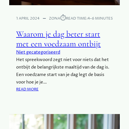
S
T
I
⏱︎
1 APRIL 2024
ZONA
READ TIME:
4–6 MINUTES
J
L
Waarom je dag beter start
E
met een voedzaam ontbijt
S
S
Niet gecategoriseerd
E
Het spreekwoord zegt niet voor niets dat het
N
ontbijt de belangrijkste maaltijd van de dag is.
T
I
Een voedzame start van je dag legt de basis
E
voor hoe je je…
E
:
READ MORE
L
W
I
A
S
A
R
O
M