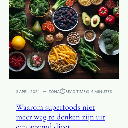
⏱︎
2 APRIL 2024
ZONA
READ TIME:
3–4 MINUTES
Waarom superfoods niet
meer weg te denken zijn uit
een gezond dieet