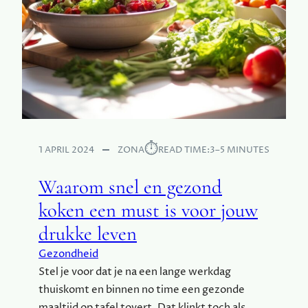
E
E
F
D
T
I
N
G
B
E
L
A
N
⏱︎
1 APRIL 2024
ZONA
READ TIME:
3–5 MINUTES
G
R
Waarom snel en gezond
I
koken een must is voor jouw
J
K
drukke leven
I
S
Gezondheid
Stel je voor dat je na een lange werkdag
thuiskomt en binnen no time een gezonde
maaltijd op tafel tovert. Dat klinkt toch als