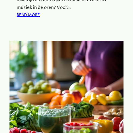
muziek in de oren? Voor…
:
READ MORE
W
A
A
R
O
M
S
N
E
L
E
N
G
E
Z
O
N
D