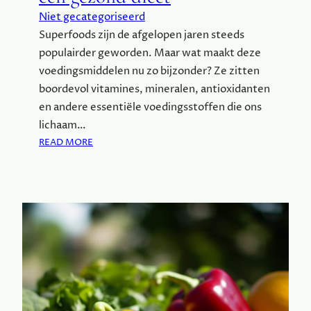
Niet gecategoriseerd
Superfoods zijn de afgelopen jaren steeds
populairder geworden. Maar wat maakt deze
voedingsmiddelen nu zo bijzonder? Ze zitten
boordevol vitamines, mineralen, antioxidanten
en andere essentiële voedingsstoffen die ons
lichaam…
:
READ MORE
W
A
A
R
O
M
S
U
P
E
R