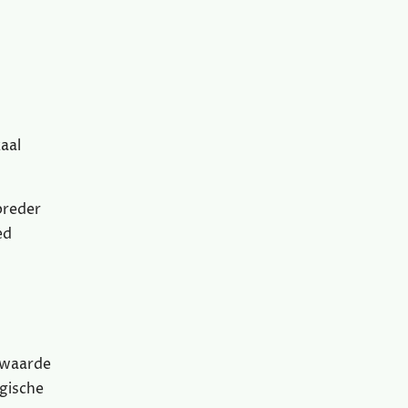
aal
breder
ed
swaarde
ogische