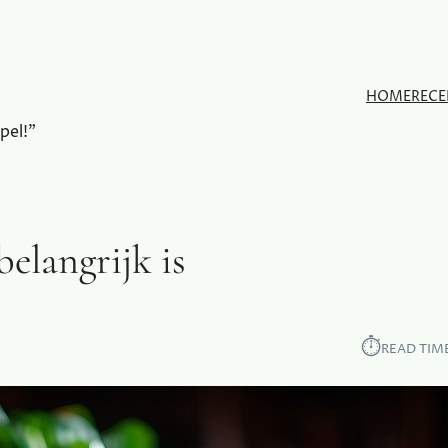
HOME
RECE
pel!"
elangrijk is
⏱︎
READ TIM