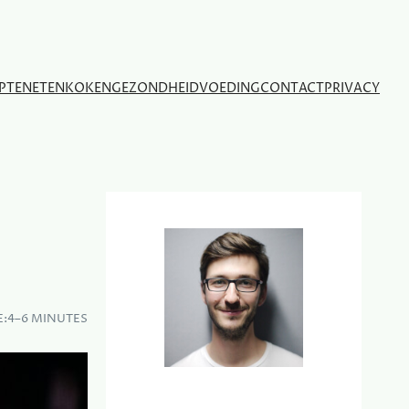
PTEN
ETEN
KOKEN
GEZONDHEID
VOEDING
CONTACT
PRIVACY
E:
4–6 MINUTES