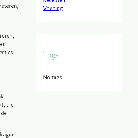
Recepten
reteren,
Voeding
reren,
iet
Tags
ertjes
No tags
ak
t, die
 de
jdragen