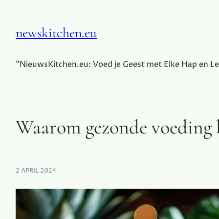
newskitchen.eu
"NieuwsKitchen.eu: Voed je Geest met Elke Hap en Le
Waarom gezonde voeding b
2 APRIL 2024