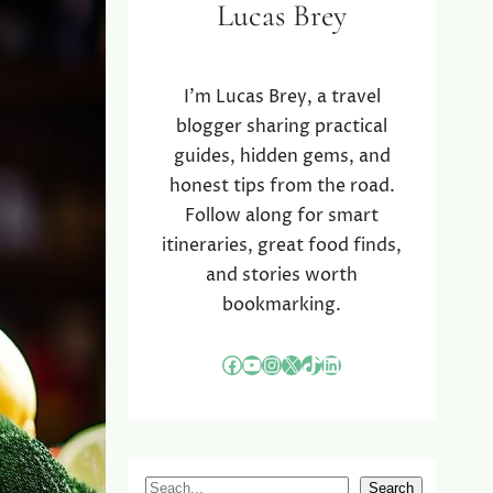
Lucas Brey
I’m Lucas Brey, a travel
blogger sharing practical
guides, hidden gems, and
honest tips from the road.
Follow along for smart
itineraries, great food finds,
and stories worth
bookmarking.
Facebook
YouTube
Instagram
X
TikTok
LinkedIn
S
Search