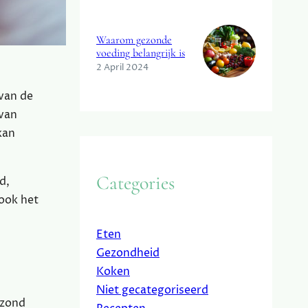
Waarom gezonde
voeding belangrijk is
2 April 2024
 van de
 van
kan
Categories
d,
 ook het
Eten
Gezondheid
Koken
Niet gecategoriseerd
ezond