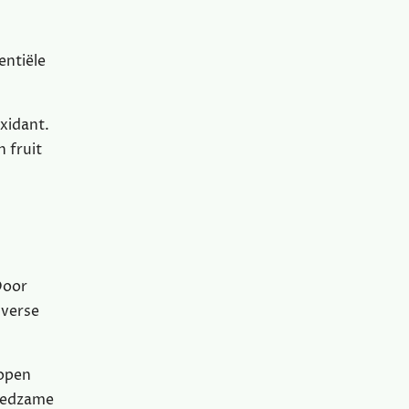
entiële
xidant.
n fruit
Door
 verse
kopen
voedzame