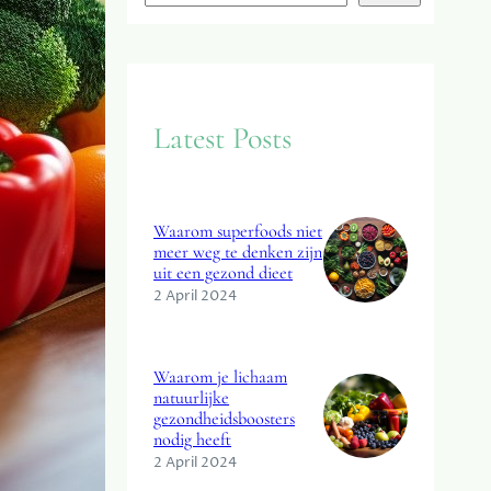
e
a
r
c
Latest Posts
h
Waarom superfoods niet
meer weg te denken zijn
uit een gezond dieet
2 April 2024
Waarom je lichaam
natuurlijke
gezondheidsboosters
nodig heeft
2 April 2024