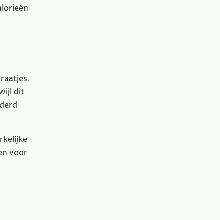
alorieën
raatjes.
ijl dit
nderd
rkelijke
en voor