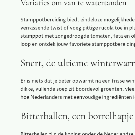
Variaties om van te watertanden
Stamppotbereiding biedt eindeloze mogelijkhede
verrassende twist of voeg pittige rucola toe in p
stamppot met zongedroogde tomaten, feta en olijv
loop en ontdek jouw favoriete stamppotbereidin
Snert, de ultieme winterwar
Er is niets dat je beter opwarmt na een frisse 
dikke, vullende soep zit boordevol groenten, vlee
hoe Nederlanders met eenvoudige ingrediënten iet
Bitterballen, een borrelhapje
Bitterballen zijn de koning onder de Nederlandse 