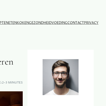
PTEN
ETEN
KOKEN
GEZONDHEID
VOEDING
CONTACT
PRIVACY
eren
E:
2–3 MINUTES