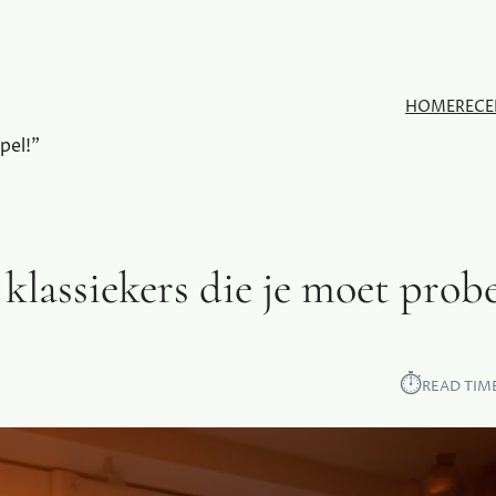
HOME
RECE
pel!"
klassiekers die je moet prob
⏱︎
READ TIM