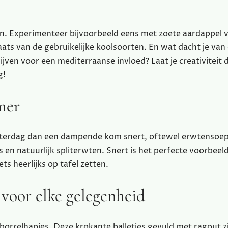
n. Experimenteer bijvoorbeeld eens met zoete aardappel 
laats van de gebruikelijke koolsoorten. En wat dacht je van
en voor een mediterraanse invloed? Laat je creativiteit d
g!
mer
winterdag dan een dampende kom snert, oftewel erwtensoe
s en natuurlijk spliterwten. Snert is het perfecte voorbeel
s heerlijks op tafel zetten.
 voor elke gelegenheid
borrelhapjes. Deze krokante balletjes gevuld met ragout zi