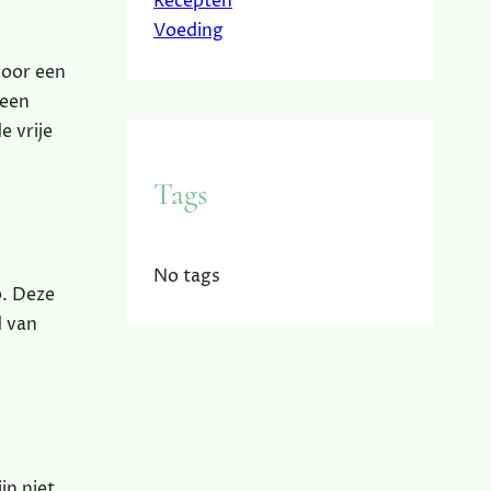
Recepten
Voeding
voor een
 een
e vrije
Tags
No tags
p. Deze
d van
jn niet