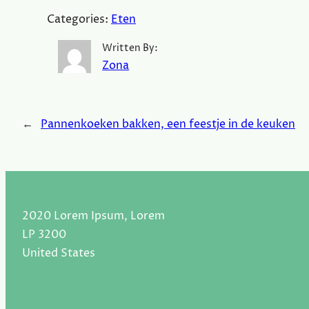
Categories:
Eten
Written By:
Zona
←
Pannenkoeken bakken, een feestje in de keuken
2020 Lorem Ipsum, Lorem
LP 3200
United States