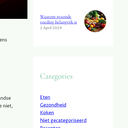
Waarom gezonde
voeding belangrijk is
2 April 2024
eens
Categories
Eten
andse
Gezondheid
 niet,
Koken
Niet gecategoriseerd