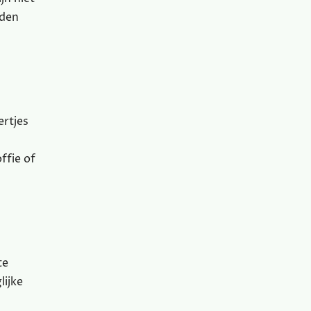
rden
ertjes
ffie of
te
lijke