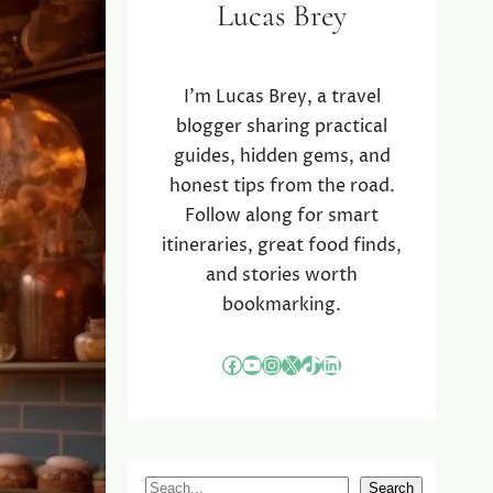
Lucas Brey
I’m Lucas Brey, a travel
blogger sharing practical
guides, hidden gems, and
honest tips from the road.
Follow along for smart
itineraries, great food finds,
and stories worth
bookmarking.
Facebook
YouTube
Instagram
X
TikTok
LinkedIn
S
Search